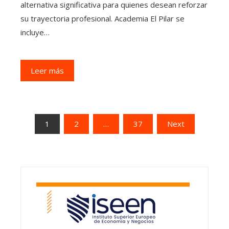
alternativa significativa para quienes desean reforzar
su trayectoria profesional. Academia El Pilar se
incluye…
Leer más
Paginación
1
2
…
37
Next
de
entradas