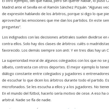
El otro ejemplo, del que habla, pero sin querer hablar, lo puso 
Madrid ante el Sevilla en el Ramón Sánchez Pizjuán. “Algunas ve
de expresión hablando de los árbitros, porque si digo lo que p
aprovechar las emociones que me dan los partidos. En este sen
preguntas”.
Los indignados con las decisiones arbitrales suelen dividirse en
contra ellos. Solo hay dos clases de árbitros: culés o madridist
favorecido. Los demás siempre son
anti
. Y en tres días hay un C
La superioridad moral de algunos colegiados con los que no se p
silbato, contrasta con otros deportes. El mejor ejemplo lo tene
diálogo constante entre colegiados y jugadores o entrenadores.
de escuchar lo que dicen los árbitros durante todo el partido. Es
microfonados. Se les escucha a ellos y a los jugadores. No tiene
En el mundo del fútbol, hacerlo sería motivo de cese. A eso ha co
arbitral. Nadie se fía de nadie.