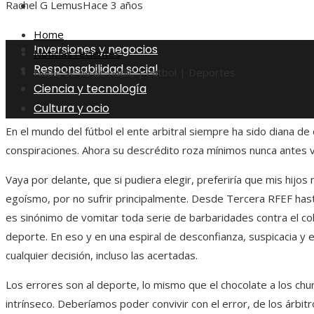
Cultura y ocio
Rachel G Lemus
Hace 3 años
Home
Inversiones y negocios
Noticias recientes
Responsabilidad social
Nadie se fía de nadie | Fútbol | Deportes
Ciencia y tecnología
Cultura y ocio
En el mundo del fútbol el ente arbitral siempre ha sido diana de 
conspiraciones. Ahora su descrédito roza mínimos nunca antes v
Vaya por delante, que si pudiera elegir, preferiría que mis hijos 
egoísmo, por no sufrir principalmente. Desde Tercera RFEF hasta 
es sinónimo de vomitar toda serie de barbaridades contra el col
deporte. En eso y en una espiral de desconfianza, suspicacia y
cualquier decisión, incluso las acertadas.
Los errores son al deporte, lo mismo que el chocolate a los chu
intrínseco. Deberíamos poder convivir con el error, de los árbit