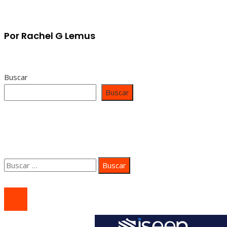
Por Rachel G Lemus
Buscar
Buscar
Contacto
Quiénes somos
Aviso Legal
Buscar:
© 2020 coastsidepeace. All Right Reserved.