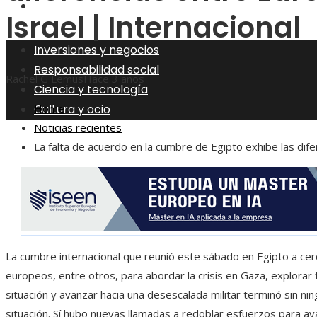
Cultura y ocio
Israel | Internacional
Inversiones y negocios
Responsabilidad social
Rachel G Lemus
Hace 3 años
Ciencia y tecnología
Cultura y ocio
Home
Noticias recientes
La falta de acuerdo en la cumbre de Egipto exhibe las dif
La cumbre internacional que reunió este sábado en Egipto a cer
europeos, entre otros, para abordar la crisis en Gaza, explorar 
situación y avanzar hacia una desescalada militar terminó sin ni
situación. Sí hubo nuevas llamadas a redoblar esfuerzos para ava