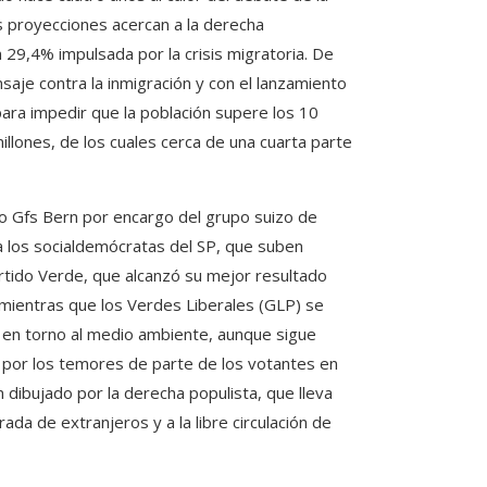
as proyecciones acercan a la derecha
 29,4% impulsada por la crisis migratoria. De
aje contra la inmigración y con el lanzamiento
para impedir que la población supere los 10
llones, de los cuales cerca de una cuarta parte
uto Gfs Bern por encargo del grupo suizo de
 a los socialdemócratas del SP, que suben
artido Verde, que alcanzó su mejor resultado
mientras que los Verdes Liberales (GLP) se
n en torno al medio ambiente, aunque sigue
s por los temores de parte de los votantes en
n dibujado por la derecha populista, que lleva
da de extranjeros y a la libre circulación de