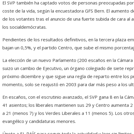
El SVP también ha captado votos de personas preocupadas por l
coste de la vida, según la encuestadora GFS Bern. El aumento de 
de los votantes tras el anuncio de una fuerte subida de cara al a
los socialdemócratas.
Pendientes de los resultados definitivos, en la tercera plaza em
bajan un 0,5%, y el partido Centro, que sube el mismo porcentaj
La elección de un nuevo Parlamento (200 escaños en la Cámara ba
suizo un cambio de Ejecutivo, un órgano colegiado de siete rep
próximo diciembre y que sigue una regla de reparto entre los p
momento, solo se reajustó en 2003 para dar más peso a los ultra
En escaños, con el escrutinio avanzado, el SVP gana 8 en la Cáma
41 asientos; los liberales mantienen sus 29 y Centro aumenta 2 
a 21 (menos 7) y los Verdes Liberales a 11 (menos 5). Los otro
evangélico y candidaturas menores.
Únete a EL PAÍS para seguir toda la actualidad y leer sin límites.