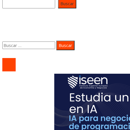
Buscar
Contacto
Quiénes somos
Aviso Legal
Buscar:
© 2020 coastsidepeace. All Right Reserved.