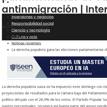
Cultura y ocio
antinmigración | Inte
Inversiones y negocios
Responsabilidad social
Rachel G Lemus
Hace 3 años
Ciencia y tecnología
Cultura y ocio
Home
Noticias recientes
La derecha populista gana las elecciones parlamentarias d
La derecha populista suiza se ha impuesto este domingo con cla
proyecciones de resultados para la Cámara baja del Parlamento
político del país con el 28,9% de los votos. El Partido Popular S
puntos porcentuales, recupera así buena parte del apoyo perdid