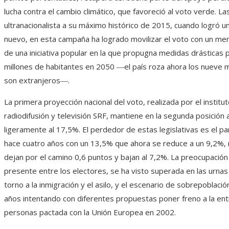
lucha contra el cambio climático, que favoreció al voto verde. L
ultranacionalista a su máximo histórico de 2015, cuando logró un
nuevo, en esta campaña ha logrado movilizar el voto con un mens
de una iniciativa popular en la que propugna medidas drásticas 
millones de habitantes en 2050 ―el país roza ahora los nueve mi
son extranjeros―.
La primera proyección nacional del voto, realizada por el instit
radiodifusión y televisión SRF, mantiene en la segunda posición
ligeramente al 17,5%. El perdedor de estas legislativas es el p
hace cuatro años con un 13,5% que ahora se reduce a un 9,2%, 
dejan por el camino 0,6 puntos y bajan al 7,2%. La preocupació
presente entre los electores, se ha visto superada en las urna
torno a la inmigración y el asilo, y el escenario de sobrepoblació
años intentando con diferentes propuestas poner freno a la entra
personas pactada con la Unión Europea en 2002.