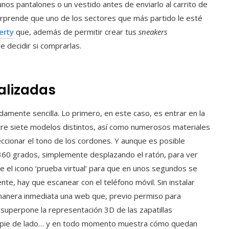
os pantalones o un vestido antes de enviarlo al carrito de
orprende que uno de los sectores que más partido le esté
erty
que, además de permitir crear tus
sneakers
e decidir si comprarlas.
alizadas
damente sencilla. Lo primero, en este caso, es entrar en la
entre siete modelos distintos, así como numerosos materiales
eccionar el tono de los cordones. Y aunque es posible
n 360 grados, simplemente desplazando el ratón, para ver
 el icono ‘prueba virtual’ para que en unos segundos se
te, hay que escanear con el teléfono móvil. Sin instalar
e manera inmediata una web que, previo permiso para
 superpone la representación 3D de las zapatillas
l pie de lado… y en todo momento muestra cómo quedan