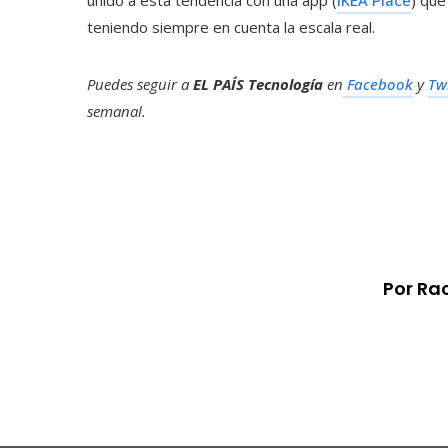
unido a esta tendencia con una app (
IKEA Place
) que
teniendo siempre en cuenta la escala real.
Puedes seguir a
EL PAÍS Tecnología
en
Facebook
y
Tw
semanal
.
Por Ra