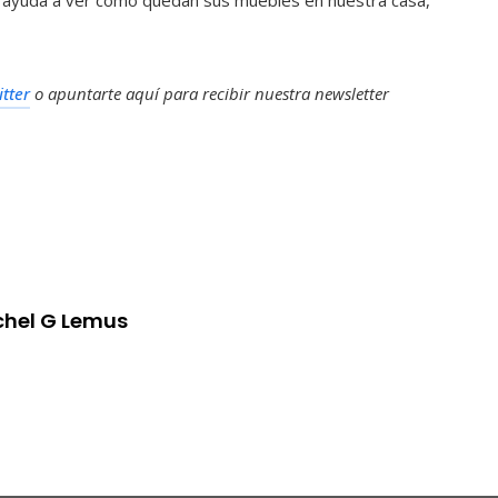
 ayuda a ver cómo quedan sus muebles en nuestra casa,
itter
o apuntarte aquí para recibir nuestra
newsletter
chel G Lemus