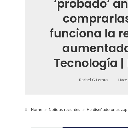
‘probado’ an
comprarlas
funciona la r
aumentada
Tecnología | 
Rachel G Lemus
Hace
Home
Noticias recientes
He diseñado unas zapat