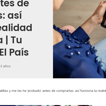
tes de
: así
ealidad
 | Tu
El País
 3 años
illas y me las he ‘probado’ antes de comprarlas: así funciona la real