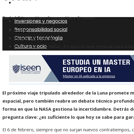
Cultura y ocio
Rachel G Lemus
Hace 6 meses
Hace 6 meses
Inversiones y negocios
Responsabilidad social
Home
Ciencia y tecnología
Ciencia y tecnología
Cultura y ocio
Envío lunar de la NASA: ¿Es apta la nave espacial para vola
El próximo viaje tripulado alrededor de la Luna promete m
espacial, pero también reabre un debate técnico profundo 
forma en que la NASA gestiona la incertidumbre. Detrás de
pregunta clave: ¿es suficiente lo que hoy se sabe para ga
El 6 de febrero, siempre que no surjan nuevos contratiempos,