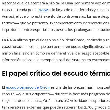
histórica que los acercará a orbitar la Luna por primera vez en m
cápsula creada por la
NASA
a lo largo de dos décadas y concebi
Aun así, el vuelo no está exento de controversias. La nave de
térmico— que ya presentó un comportamiento inesperado en un
inquietudes entre especialistas pese a los prolongados estudios
La NASA afirma que el riesgo ha sido identificado, analizado y r
exastronautas opinan que aún persisten dudas significativas; la d
misión falle, sino en cómo se define el nivel de riesgo aceptabl
información sobre el desempeño real del sistema en escenarios
El papel crítico del escudo térmi
El
escudo térmico de Orión
es una de las piezas más importante
cápsula —y a sus ocupantes— durante la fase más peligrosa del v
regresar desde la Luna, Orión alcanzará velocidades superiores
temperaturas externas que pueden superar los 2.700 grados Ce