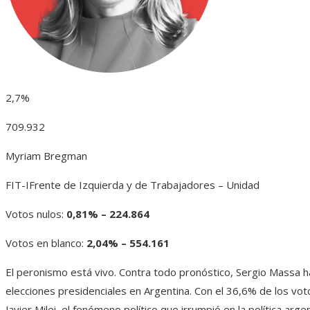
2,7%
709.932
Myriam Bregman
FIT-I
Frente de Izquierda y de Trabajadores – Unidad
Votos nulos:
0,81%
–
224.864
Votos en blanco:
2,04%
–
554.161
El peronismo está vivo. Contra todo pronóstico, Sergio Massa h
elecciones presidenciales en Argentina. Con el 36,6% de los voto
Javier Milei, el fenómeno político que irrumpió en la política ar