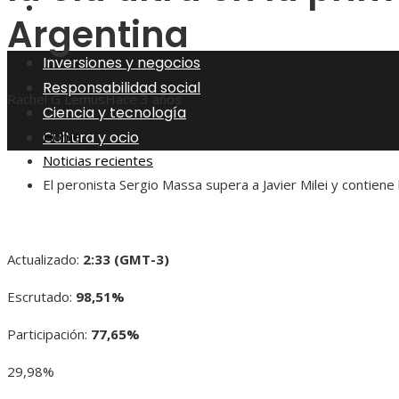
Cultura y ocio
Argentina
Inversiones y negocios
Responsabilidad social
Rachel G Lemus
Hace 3 años
Ciencia y tecnología
Cultura y ocio
Home
Noticias recientes
El peronista Sergio Massa supera a Javier Milei y contiene 
Actualizado:
2:33 (GMT-3)
Escrutado:
98,51%
Participación:
77,65%
29,98%