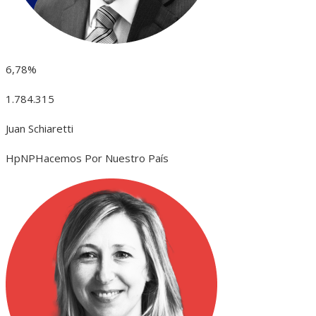
6,78%
1.784.315
Juan Schiaretti
HpNP
Hacemos Por Nuestro País