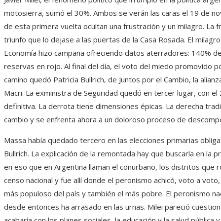
motosierra, sumó el 30%. Ambos se verán las caras el 19 de no
de esta primera vuelta ocultan una frustración y un milagro. La 
triunfo que lo dejase a las puertas de la Casa Rosada. El milagr
Economía hizo campaña ofreciendo datos aterradores: 140% de i
reservas en rojo. Al final del día, el voto del miedo promovido po
camino quedó Patricia Bullrich, de Juntos por el Cambio, la alian
Macri. La exministra de Seguridad quedó en tercer lugar, con el 
definitiva. La derrota tiene dimensiones épicas. La derecha tradic
cambio y se enfrenta ahora a un doloroso proceso de descompo
Massa había quedado tercero en las elecciones primarias obliga
Bullrich. La explicación de la remontada hay que buscarla en la p
en eso que en Argentina llaman el conurbano, los distritos que ro
censo nacional y fue allí donde el peronismo achicó, voto a voto, 
más populoso del país y también el más pobre. El peronismo nac
desde entonces ha arrasado en las urnas. Milei pareció cuesti
acabaría con los planes sociales, la educación y la salud pública 