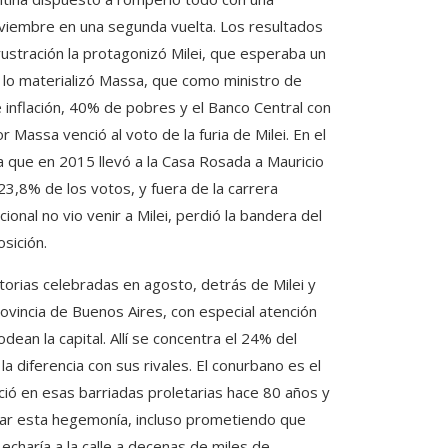
viembre en una segunda vuelta. Los resultados
frustración la protagonizó Milei, que esperaba un
o lo materializó Massa, que como ministro de
nflación, 40% de pobres y el Banco Central con
r Massa venció al voto de la furia de Milei. En el
za que en 2015 llevó a la Casa Rosada a Mauricio
23,8% de los votos, y fuera de la carrera
ional no vio venir a Milei, perdió la bandera del
sición.
torias celebradas en agosto, detrás de Milei y
rovincia de Buenos Aires, con especial atención
dean la capital. Allí se concentra el 24% del
la diferencia con sus rivales. El conurbano es el
ió en esas barriadas proletarias hace 80 años y
onar esta hegemonía, incluso prometiendo que
y echaría a la calle a decenas de miles de