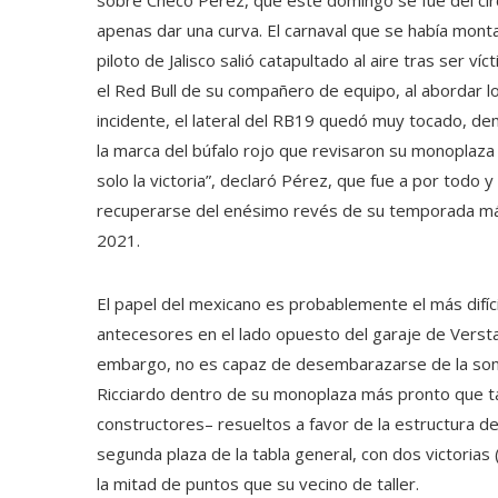
sobre Checo Pérez, que este domingo se fue del ci
apenas dar una curva. El carnaval que se había monta
piloto de Jalisco salió catapultado al aire tras ser v
el Red Bull de su compañero de equipo, al abordar lo
incidente, el lateral del RB19 quedó muy tocado, de
la marca del búfalo rojo que revisaron su monoplaza
solo la victoria”, declaró Pérez, que fue a por todo
recuperarse del enésimo revés de su temporada más 
2021.
El papel del mexicano es probablemente el más difíc
antecesores en el lado opuesto del garaje de Versta
embargo, no es capaz de desembarazarse de la somb
Ricciardo dentro de su monoplaza más pronto que tard
constructores– resueltos a favor de la estructura d
segunda plaza de la tabla general, con dos victorias 
la mitad de puntos que su vecino de taller.