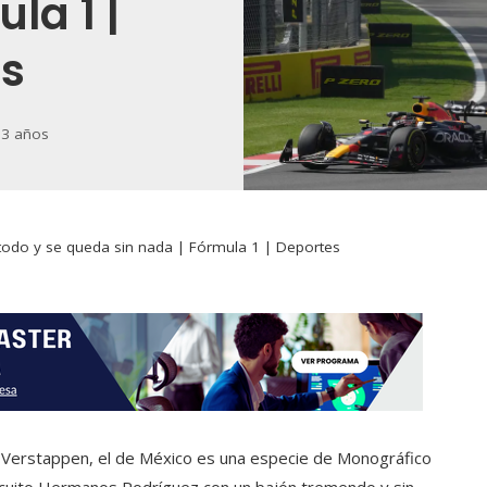
la 1 |
es
 3 años
todo y se queda sin nada | Fórmula 1 | Deportes
 Verstappen, el de México es una especie de Monográfico