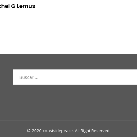
chel G Lemus
Buscar:
© 2020 coastsidepeace. All Right Reserved.