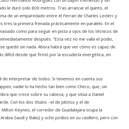
rcuito Hermanos Rodríguez con un bajón tremendo y sin
do le duró solo 800 metros. Tras arrancar el quinto, el
íctima de un emparedado entre el Ferrari de Charles Leclerc y
s tres la primera frenada prácticamente en paralelo. En el
masiado como para seguir en pista a ojos de los técnicos de
 inmediatamente después. “Esta vez no me valía el podio,
 y se quedó sin nada. Ahora habrá que ver cómo es capaz de
difícil desde que firmó por la escudería energética, en
il de interpretar de todos. Si tenemos en cuenta sus
ppen, nadie lo ha hecho tan bien como Checo, que, sin
ra que crece sobre su cabeza, y que sitúa a Daniel
e. Con los dos títulos –el de pilotos y el de
e Milton Keynes, el corredor de Guadalajara ocupa la
(Arabia Saudí y Bakú) y ocho podios en su casillero, pero con