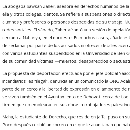
La abogada Sawsan Zaher, asesora en derechos humanos de la c
ella y otros colegas, cientos. Se refiere a suspensiones o dire
alumnos y profesores o personas despedidas de su trabajo. Mu
redes sociales. El sábado, Zaher afrontó una sesión de apelació
cercano a Nahariya, en el noroeste. En muchos casos, añade est
de reclamar por parte de los acusados ni ofrecer detalles acer
con varios estudiantes suspendidos en la Universidad de Ben Gur
de su comunidad víctimas —muertos, desaparecidos o secuest
La propuesta de deportación efectuada por el jefe policial Yaa
incendiarios” es “ilegal”, denuncia en un comunicado la ONG Adala
parte de un cerco a la libertad de expresión en el ambiente de r
se viven también en el Ayuntamiento de Rehovot, cerca de Lod,
firmen que no emplearán en sus obras a trabajadores palestino
Maha, la estudiante de Derecho, que reside en Jaffa, puso en 
Poco después recibió un correo en el que le anunciaban que hab