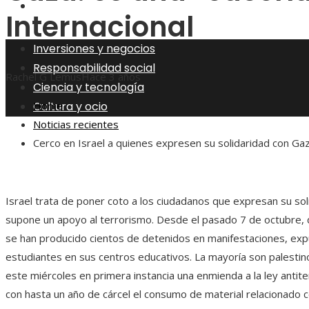
Cultura y ocio
Internacional
Inversiones y negocios
Responsabilidad social
Rachel G Lemus
Hace 3 años
Ciencia y tecnología
Cultura y ocio
Home
Noticias recientes
Cerco en Israel a quienes expresen su solidaridad con Gaza
Israel trata de poner coto a los ciudadanos que expresan su so
supone un apoyo al terrorismo. Desde el pasado 7 de octubre, dí
se han producido cientos de detenidos en manifestaciones, exp
estudiantes en sus centros educativos. La mayoría son palestino
este miércoles en primera instancia una enmienda a la ley antiter
con hasta un año de cárcel el consumo de material relacionado 