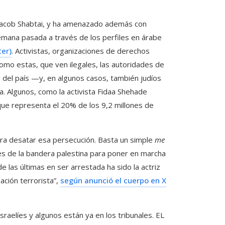
, Yaacob Shabtai, y ha amenazado además con
semana pasada a través de los perfiles en árabe
ter)
. Activistas, organizaciones de derechos
o estas, que ven ilegales, las autoridades de
os del país —y, en algunos casos, también judíos
. Algunos, como la activista Fidaa Shehade
 que representa el 20% de los 9,2 millones de
ara desatar esa persecución. Basta un simple
me
es de la bandera palestina para poner en marcha
e las últimas en ser arrestada ha sido la actriz
zación terrorista”,
según anunció el cuerpo en X
aelíes y algunos están ya en los tribunales. EL