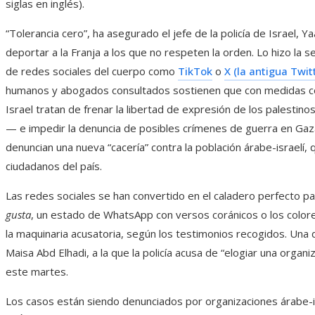
siglas en inglés).
“Tolerancia cero”, ha asegurado el jefe de la policía de Israel
deportar a la Franja a los que no respeten la orden. Lo hizo la 
de redes sociales del cuerpo como
TikTok
o
X (la antigua Twit
humanos y abogados consultados sostienen que con medidas com
Israel tratan de frenar la libertad de expresión de los palestin
— e impedir la denuncia de posibles crímenes de guerra en Gaza
denuncian una nueva “cacería” contra la población árabe-israelí,
ciudadanos del país.
Las redes sociales se han convertido en el caladero perfecto p
gusta
, un estado de WhatsApp con versos coránicos o los color
la maquinaria acusatoria, según los testimonios recogidos. Una d
Maisa Abd Elhadi, a la que la policía acusa de “elogiar una organi
este martes.
Los casos están siendo denunciados por organizaciones árabe-isr