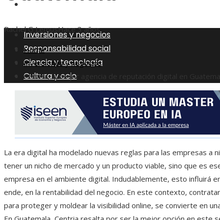
Cultura y ocio
Rachel G Lemus
Hace 3 años
Inversiones y negocios
Responsabilidad social
Home
Ciencia y tecnología
Inversiones y negocios
Cultura y ocio
Centria, la mejor agencia de reputación digital en Guatema
La era digital ha modelado nuevas reglas para las empresas a niv
tener un nicho de mercado y un producto viable, sino que es ese
empresa en el ambiente digital. Indudablemente, esto influirá e
ende, en la rentabilidad del negocio. En este contexto, contrata
para proteger y moldear la visibilidad online, se convierte en u
En Guatemala, Centria resalta por ser la mejor opción en este se