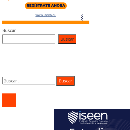
Buscar
Buscar
Contacto
Quiénes somos
Aviso Legal
Buscar:
© 2020 coastsidepeace. All Right Reserved.