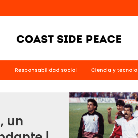
s
Responsabilidad social
Ciencia y tecnolo
, un
ndante |