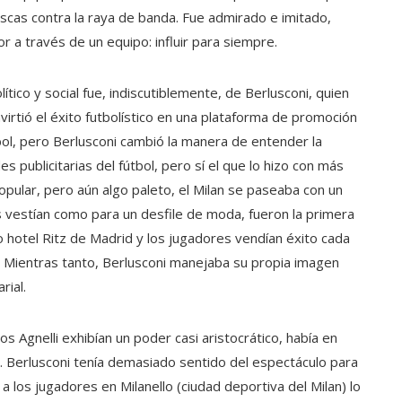
oscas contra la raya de banda. Fue admirado e imitado,
 a través de un equipo: influir para siempre.
olítico y social fue, indiscutiblemente, de Berlusconi, quien
irtió el éxito futbolístico en una plataforma de promoción
tbol, pero Berlusconi cambió la manera de entender la
es publicitarias del fútbol, pero sí el que lo hizo con más
popular, pero aún algo paleto, el Milan se paseaba con un
vestían como para un desfile de moda, fueron la primera
 hotel Ritz de Madrid y los jugadores vendían éxito cada
n. Mientras tanto, Berlusconi manejaba su propia imagen
rial.
os Agnelli exhibían un poder casi aristocrático, había en
es. Berlusconi tenía demasiado sentido del espectáculo para
r a los jugadores en Milanello (ciudad deportiva del Milan) lo