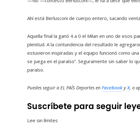
—No —contestó Berlusconi—, le fui a decir que ello
Ahí está Berlusconi de cuerpo entero, sacando ventaj
Aquella final la ganó 4 a 0 el Milan en uno de esos pa
plenitud. A la contundencia del resultado le agregaro
estuvieron inspiradas y el equipo funcionó como una 
se juega en el paraíso”. Seguramente sin saber lo que
paraíso.
Puedes seguir a EL PAÍS Deportes en
Facebook
y
X
, o 
Suscríbete para seguir le
Lee sin límites
_