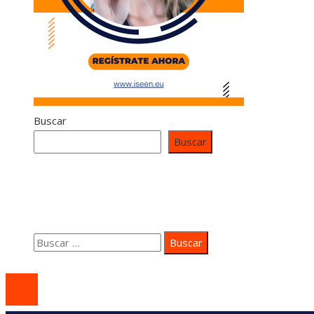
Buscar
Buscar
Contacto
Quiénes somos
Aviso Legal
Buscar:
© 2020 coastsidepeace. All Right Reserved.