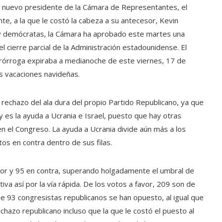
el nuevo presidente de la Cámara de Representantes, el
te, a la que le costó la cabeza a su antecesor, Kevin
y demócratas, la Cámara ha aprobado este martes una
l cierre parcial de la Administración estadounidense. El
prórroga expiraba a medianoche de este viernes, 17 de
s vacaciones navideñas.
rechazo del ala dura del propio Partido Republicano, ya que
ey es la ayuda a Ucrania e Israel, puesto que hay otras
en el Congreso. La ayuda a Ucrania divide aún más a los
tos en contra dentro de sus filas.
avor y 95 en contra, superando holgadamente el umbral de
iva así por la vía rápida. De los votos a favor, 209 son de
de 93 congresistas republicanos se han opuesto, al igual que
azo republicano incluso que la que le costó el puesto al