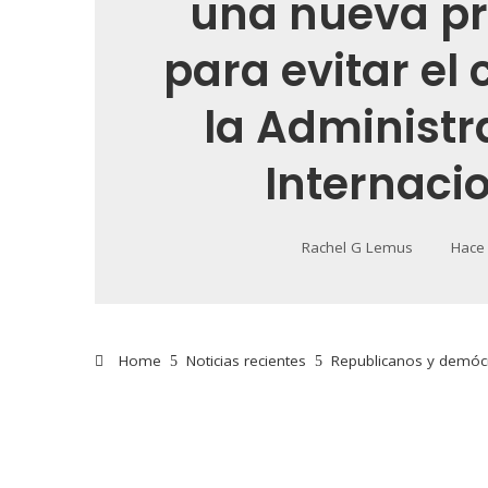
una nueva p
para evitar el 
la Administr
Internaci
Rachel G Lemus
Hace
Home
Noticias recientes
Republicanos y demócra