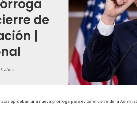
rórroga
cierre de
ación |
onal
 3 años
tas aprueban una nueva prórroga para evitar el cierre de la Administr