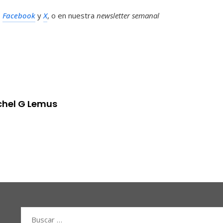
n
Facebook
y
X
, o en nuestra
newsletter semanal
chel G Lemus
Buscar: