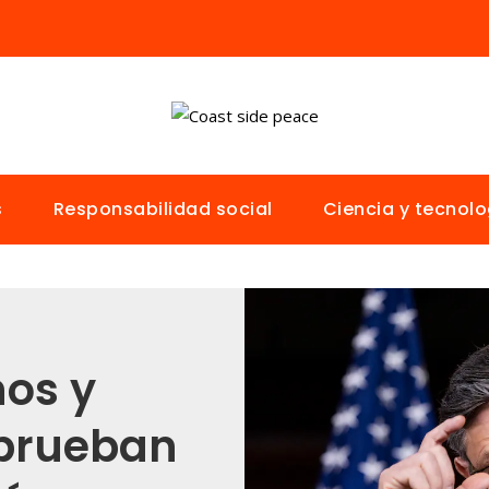
s
Responsabilidad social
Ciencia y tecnolo
os y
prueban